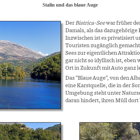
Stalin und das blaue Auge
Der
Bistrica-See
war früher der
Damals, als das dazugehörige 
Inzwischen ist es privatisiert u
Touristen zugänglich gemacht
Sees zur eigentlichen Attrakti
gar nicht so idyllisch ist, eben
Ort in Zukunft mit Auto ganz le
Das "Blaue Auge", von den Alba
eine Karstquelle, die in der Son
Umgebung steht unter Natursch
daran hindert, ihren Müll dor