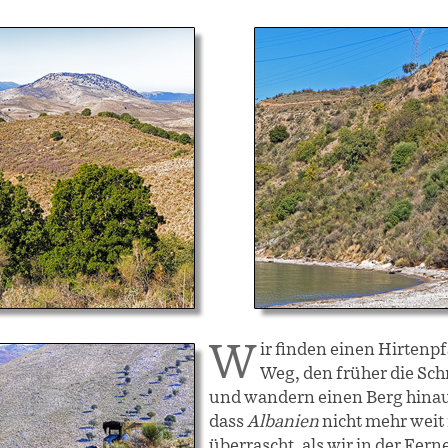
Wir finden einen Hirtenpfad, vielleicht ist es auch ein
Weg, den früher die S
und wandern einen Berg hinauf
dass
Albanien
nicht mehr weit 
überrascht, als wir in der Fer