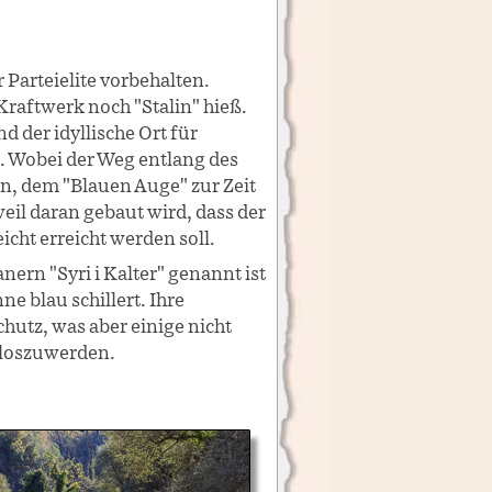
 Parteielite vorbehalten.
Kraftwerk noch "Stalin" hieß.
nd der idyllische Ort für
. Wobei der Weg entlang des
on, dem "Blauen Auge" zur Zeit
 weil daran gebaut wird, dass der
icht erreicht werden soll.
nern "Syri i Kalter" genannt ist
ne blau schillert. Ihre
utz, was aber einige nicht
t loszuwerden.