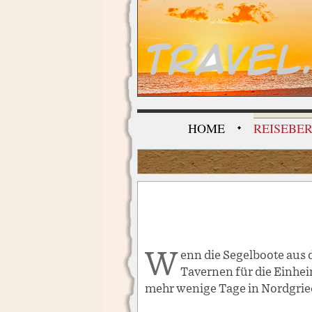
TRAVEL
HOME
REISEBE
Wenn die Segelboote aus dem Wasser gehoben und winterfest gemacht werden, wenn nur mehr ganz wenige
Tavernen für die Einhei
mehr wenige Tage in Nordgrie